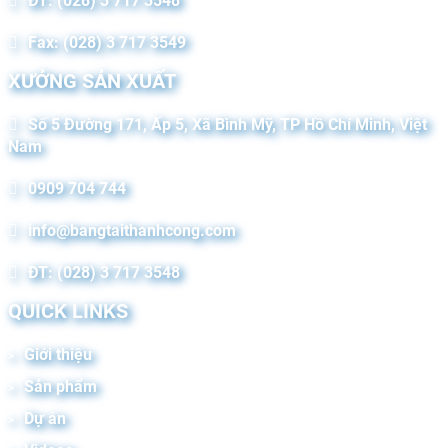
ĐT: (028) 3 717 3548
Fax: (028) 3 717 3549
XƯỞNG SẢN XUẤT
Số 5 Đường 171, Ấp 5, Xã Bình Mỹ, TP Hồ Chí Minh, Việt
Nam
0909 704 744
info@bangtaithanhcong.com
ĐT: (028) 3 717 3548
QUICK LINKS
Giới thiệu
Sản phẩm
Dự án