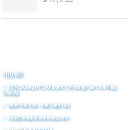
26 Tháng 10, 2022
TRỤ SỞ
63 N, Đường HT5, Khu phố 3, Phường Tân Thới Hiệp,
TPHCM
0909 704 744 - 0987 088 744
info@bangtaithanhcong.com