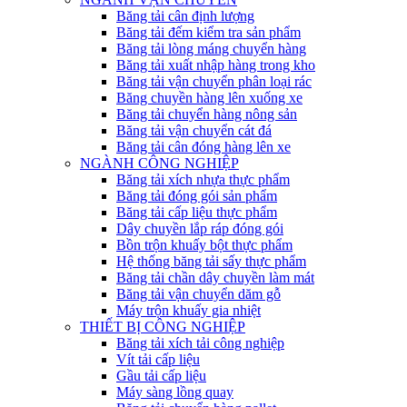
Băng tải cân định lượng
Băng tải đếm kiểm tra sản phẩm
Băng tải lòng máng chuyển hàng
Băng tải xuất nhập hàng trong kho
Băng tải vận chuyển phân loại rác
Băng chuyền hàng lên xuống xe
Băng tải chuyển hàng nông sản
Băng tải vận chuyển cát đá
Băng tải cân đóng hàng lên xe
NGÀNH CÔNG NGHIỆP
Băng tải xích nhựa thực phẩm
Băng tải đóng gói sản phẩm
Băng tải cấp liệu thực phẩm
Dây chuyền lắp ráp đóng gói
Bồn trộn khuấy bột thực phẩm
Hệ thống băng tải sấy thực phẩm
Băng tải chần dây chuyền làm mát
Băng tải vận chuyển dăm gỗ
Máy trộn khuấy gia nhiệt
THIẾT BỊ CÔNG NGHIỆP
Băng tải xích tải công nghiệp
Vít tải cấp liệu
Gầu tải cấp liệu
Máy sàng lồng quay