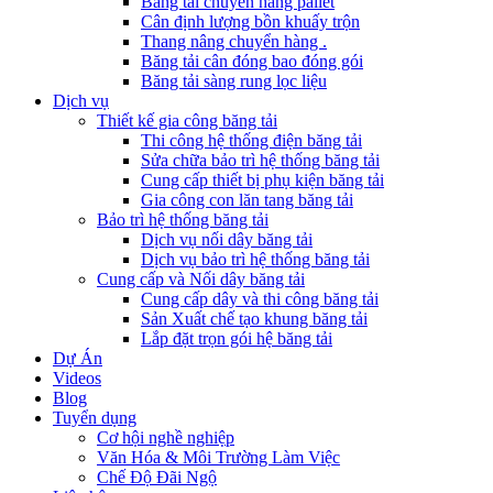
Băng tải chuyển hàng pallet
Cân định lượng bồn khuấy trộn
Thang nâng chuyển hàng .
Băng tải cân đóng bao đóng gói
Băng tải sàng rung lọc liệu
Dịch vụ
Thiết kế gia công băng tải
Thi công hệ thống điện băng tải
Sửa chữa bảo trì hệ thống băng tải
Cung cấp thiết bị phụ kiện băng tải
Gia công con lăn tang băng tải
Bảo trì hệ thống băng tải
Dịch vụ nối dây băng tải
Dịch vụ bảo trì hệ thống băng tải
Cung cấp và Nối dây băng tải
Cung cấp dây và thi công băng tải
Sản Xuất chế tạo khung băng tải
Lắp đặt trọn gói hệ băng tải
Dự Án
Videos
Blog
Tuyển dụng
Cơ hội nghề nghiệp
Văn Hóa & Môi Trường Làm Việc
Chế Độ Đãi Ngộ