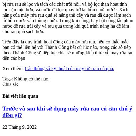
bị rửa rau sẽ lọc và tách các chất trôi nổi, và bộ lọc than hoạt tính
lọc cặn mịn hơn, và nước đã lọc quay trở lại bồn chứa nước. Xích
nâng của máy rửa rau quả sẽ nâng trái cây và rau đã được làm sạch
từ bồn nước vào thùng chứa. Trong khi nâng, hãy bật công tắc phun
nước để rửa trái cây và rau quả trong khi quá trình nâng hạ để làm
cho rau quả sạch hơn.
Trên đây là quy trình hoạt động của máy rửa rau, nếu có thắc mắc
bạn có thể liên hệ với Thành Công bất cứ lúc nào, trong các số tiếp
theo Thành Công sẽ tiếp tục chia sẻ những kiến ​​thức về máy rửa rau
đến các bạn
Xem thêm:
Các thông số kỹ thuật của máy rửa rau củ quả.
Tags:
Không có thẻ nào.
Chia sẻ:
Bài viết liên quan
Trước và sau khi sử dụng máy rửa rau củ cần chú ý
điều gì?
22 Tháng 9, 2022