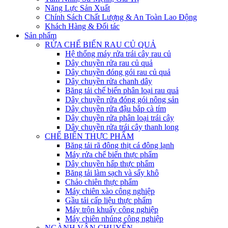
Năng Lực Sản Xuất
Chính Sách Chất Lượng & An Toàn Lao Động
Khách Hàng & Đối tác
Sản phẩm
RỬA CHẾ BIẾN RAU CỦ QUẢ
Hệ thống máy rửa trái cây rau củ
Dây chuyền rửa rau củ quả
Dây chuyền đóng gói rau củ quả
Dây chuyền rửa chanh dây
Băng tải chế biến phân loại rau quả
Dây chuyền rửa đóng gói nông sản
Dây chuyền rửa đậu bắp cà tím
Dây chuyền rửa phân loại trái cây
Dây chuyền rửa trái cây thanh long
CHẾ BIẾN THỰC PHẨM
Băng tải rã đông thịt cá đông lạnh
Máy rửa chế biến thực phẩm
Dây chuyền hấp thực phẩm
Băng tải làm sạch và sấy khô
Chảo chiên thực phẩm
Máy chiên xào công nghiệp
Gầu tải cấp liệu thực phẩm
Máy trộn khuấy công nghiệp
Máy chiên nhúng công nghiệp
NGÀNH VẬN CHUYỂN