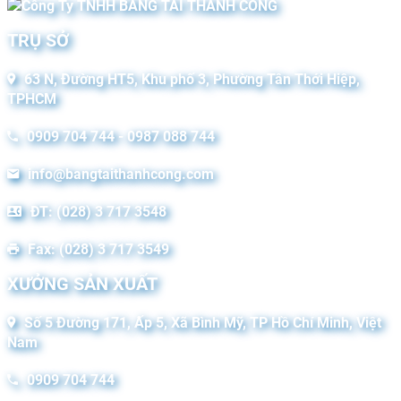
TRỤ SỞ
63 N, Đường HT5, Khu phố 3, Phường Tân Thới Hiệp,
TPHCM
0909 704 744 - 0987 088 744
info@bangtaithanhcong.com
ĐT: (028) 3 717 3548
Fax: (028) 3 717 3549
XƯỞNG SẢN XUẤT
Số 5 Đường 171, Ấp 5, Xã Bình Mỹ, TP Hồ Chí Minh, Việt
Nam
0909 704 744