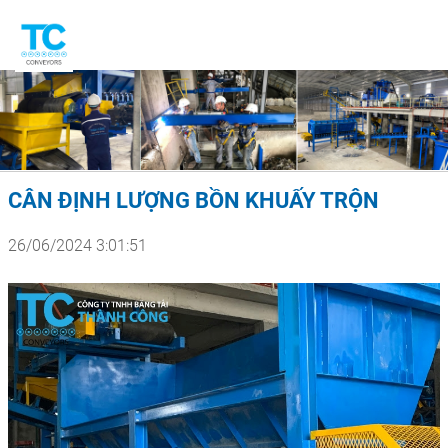
CÂN ĐỊNH LƯỢNG BỒN KHUẤY TRỘN
26/06/2024 3:01:51