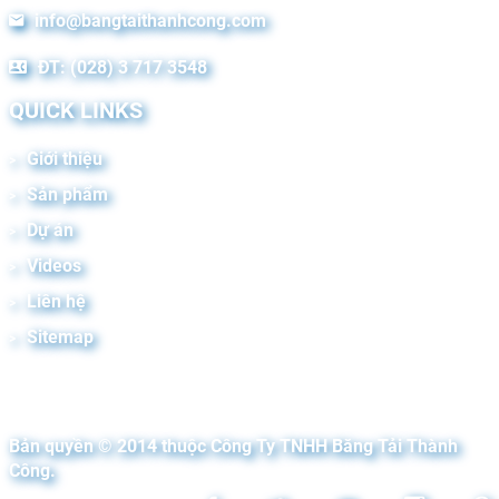
info@bangtaithanhcong.com
ĐT: (028) 3 717 3548
QUICK LINKS
Giới thiệu
Sản phẩm
Dự án
Videos
Liên hệ
Sitemap
Bản quyền © 2014 thuộc Công Ty TNHH Băng Tải Thành
Công.