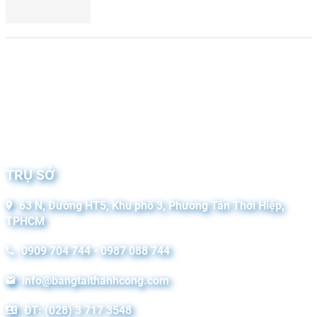
TRỤ SỞ
63 N, Đường HT5, Khu phố 3, Phường Tân Thới Hiệp,
TPHCM
0909 704 744 - 0987 088 744
info@bangtaithanhcong.com
ĐT: (028) 3 717 3548