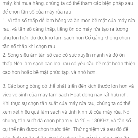
máy, khi mua hàng, chúng ta có thể tham các biện pháp sau
để chọn tần số của máy rửa rau
1. Vì tần số thấp dễ làm hỏng và ăn mòn bề mặt của máy rửa
rau, và tần số càng thấp, tiếng ồn do máy rửa tạo ra tương
ứng lớn hơn, do đó, khó làm sạch hơn Cố gắng không chọn
tần số thấp khi chọn rau
2. Sóng siêu âm tần số cao có sức xuyên mạnh và độ ồn
thấp Nên làm sạch các loại rau có yêu cầu bề mặt hoàn thiện
cao hơn hoặc bề mặt phức tạp. và nhỏ hơn.
3. Các bong bóng có thể phát triển đến kích thước lớn hơn và
việc vệ sinh của máy làm sạch Hoạt động này rất hữu ích.
Khi thực sự chọn tần suất của máy rửa rau, chúng ta có thể
xem xét hiệu quả làm sạch và tính kinh tế của máy rửa. Nói
chung, tần suất đã chọn phạm vi là 20 ~ 130KHz, và tần số
cụ thể nên được chọn trước tiên. Thử nghiệm và sau đó để
xác định, ngăn chặn việc lựa chọn tần số của sóng siêu âm