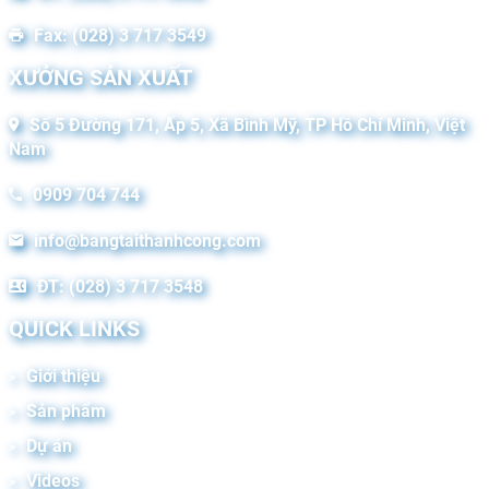
Fax: (028) 3 717 3549
XƯỞNG SẢN XUẤT
Số 5 Đường 171, Ấp 5, Xã Bình Mỹ, TP Hồ Chí Minh, Việt
Nam
0909 704 744
info@bangtaithanhcong.com
ĐT: (028) 3 717 3548
QUICK LINKS
Giới thiệu
Sản phẩm
Dự án
Videos