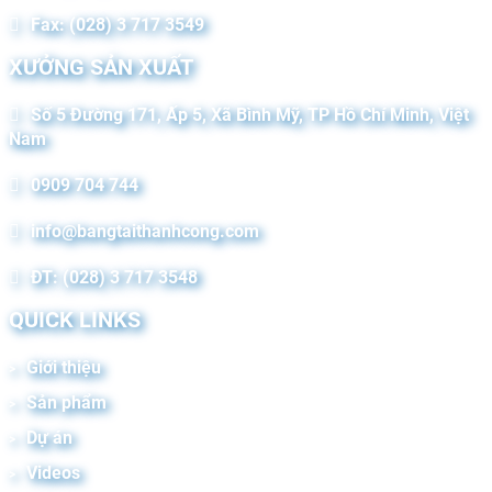
Fax: (028) 3 717 3549
XƯỞNG SẢN XUẤT
Số 5 Đường 171, Ấp 5, Xã Bình Mỹ, TP Hồ Chí Minh, Việt
Nam
0909 704 744
info@bangtaithanhcong.com
ĐT: (028) 3 717 3548
QUICK LINKS
Giới thiệu
Sản phẩm
Dự án
Videos