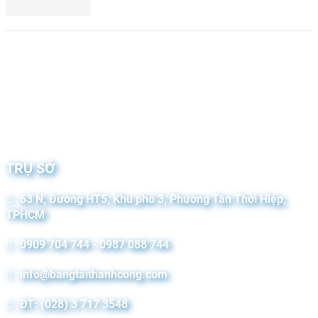
TRỤ SỞ
63 N, Đường HT5, Khu phố 3, Phường Tân Thới Hiệp,
TPHCM
0909 704 744 - 0987 088 744
info@bangtaithanhcong.com
ĐT: (028) 3 717 3548