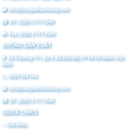
info@bangtaithanhcong.com
ĐT: (028) 3 717 3548
Fax: (028) 3 717 3549
XƯỞNG SẢN XUẤT
Số 5 Đường 171, Ấp 5, Xã Bình Mỹ, TP Hồ Chí Minh, Việt
Nam
0909 704 744
info@bangtaithanhcong.com
ĐT: (028) 3 717 3548
QUICK LINKS
Giới thiệu