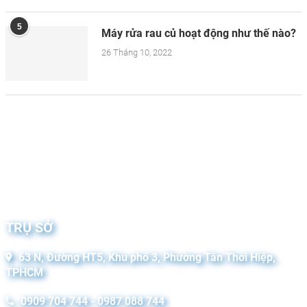
5
Máy rửa rau củ hoạt động như thế nào?
26 Tháng 10, 2022
TRỤ SỞ
63 N, Đường HT5, Khu phố 3, Phường Tân Thới Hiệp,
TPHCM
0909 704 744 - 0987 088 744