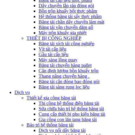
Băng tải cấp liệu thực phẩm
Dây chuyền lắp ráp đóng gói
Bồn trộn khuấy bột thực phẩm
Hệ thống băng tải sấy thực phẩm
Băng tải chần dây chuyền làm mát
Băng tải vận chuyển dăm gỗ
Máy trộn khuấy gia nhiệt
THIẾT BỊ CÔNG NGHIỆP
Băng tải xích tải công nghiệp
Vít tải cấp liệu
Gầu tải cấp liệu
Máy sàng lồng quay
Băng tải chuyển hàng pallet
Cân định lượng bồn khuấy trộn
Thang nâng chuyển hàng .
Băng tải cân đóng bao đóng gói
Băng tải sàng rung lọc liệu
Dịch vụ
Thiết kế gia công băng tải
Thi công hệ thống điện băng tải
Sửa chữa bảo trì hệ thống băng tải
Cung cấp thiết bị phụ kiện băng tải
Gia công con lăn tang băng tải
Bảo trì hệ thống băng tải
Dịch vụ nối dây băng tải