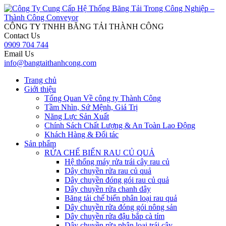
CÔNG TY
TNHH BĂNG TẢI THÀNH CÔNG
Contact Us
0909 704 744
Email Us
info@bangtaithanhcong.com
Trang chủ
Giới thiệu
Tổng Quan Về công ty Thành Công
Tầm Nhìn, Sứ Mệnh, Giá Trị
Năng Lực Sản Xuất
Chính Sách Chất Lượng & An Toàn Lao Động
Khách Hàng & Đối tác
Sản phẩm
RỬA CHẾ BIẾN RAU CỦ QUẢ
Hệ thống máy rửa trái cây rau củ
Dây chuyền rửa rau củ quả
Dây chuyền đóng gói rau củ quả
Dây chuyền rửa chanh dây
Băng tải chế biến phân loại rau quả
Dây chuyền rửa đóng gói nông sản
Dây chuyền rửa đậu bắp cà tím
Dây chuyền rửa phân loại trái cây