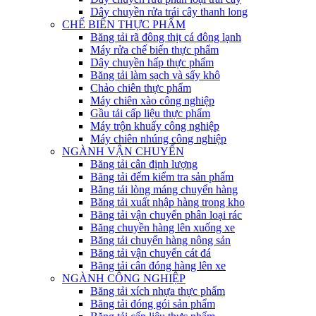
Dây chuyền rửa trái cây thanh long
CHẾ BIẾN THỰC PHẨM
Băng tải rã đông thịt cá đông lạnh
Máy rửa chế biến thực phẩm
Dây chuyền hấp thực phẩm
Băng tải làm sạch và sấy khô
Chảo chiên thực phẩm
Máy chiên xào công nghiệp
Gầu tải cấp liệu thực phẩm
Máy trộn khuấy công nghiệp
Máy chiên nhúng công nghiệp
NGÀNH VẬN CHUYỂN
Băng tải cân định lượng
Băng tải đếm kiểm tra sản phẩm
Băng tải lòng máng chuyển hàng
Băng tải xuất nhập hàng trong kho
Băng tải vận chuyển phân loại rác
Băng chuyền hàng lên xuống xe
Băng tải chuyển hàng nông sản
Băng tải vận chuyển cát đá
Băng tải cân đóng hàng lên xe
NGÀNH CÔNG NGHIỆP
Băng tải xích nhựa thực phẩm
Băng tải đóng gói sản phẩm