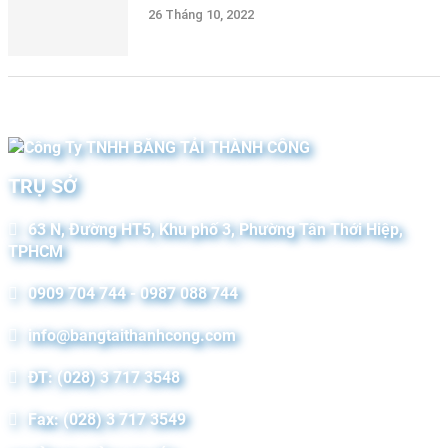
26 Tháng 10, 2022
TRỤ SỞ
63 N, Đường HT5, Khu phố 3, Phường Tân Thới Hiệp,
TPHCM
0909 704 744 - 0987 088 744
info@bangtaithanhcong.com
ĐT: (028) 3 717 3548
Fax: (028) 3 717 3549