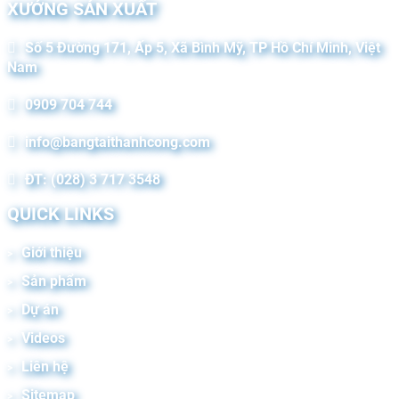
XƯỞNG SẢN XUẤT
Số 5 Đường 171, Ấp 5, Xã Bình Mỹ, TP Hồ Chí Minh, Việt
Nam
0909 704 744
info@bangtaithanhcong.com
ĐT: (028) 3 717 3548
QUICK LINKS
Giới thiệu
Sản phẩm
Dự án
Videos
Liên hệ
Sitemap