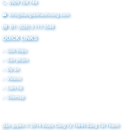
0909 704 744
info@bangtaithanhcong.com
ĐT: (028) 3 717 3548
QUICK LINKS
Giới thiệu
Sản phẩm
Dự án
Videos
Liên hệ
Sitemap
Bản quyền © 2014 thuộc Công Ty TNHH Băng Tải Thành