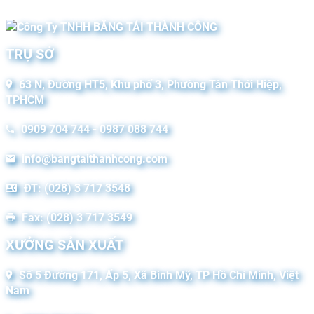
TRỤ SỞ
63 N, Đường HT5, Khu phố 3, Phường Tân Thới Hiệp,
TPHCM
0909 704 744 - 0987 088 744
info@bangtaithanhcong.com
ĐT: (028) 3 717 3548
Fax: (028) 3 717 3549
XƯỞNG SẢN XUẤT
Số 5 Đường 171, Ấp 5, Xã Bình Mỹ, TP Hồ Chí Minh, Việt
Nam