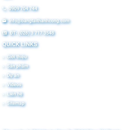
0909 704 744
info@bangtaithanhcong.com
ĐT: (028) 3 717 3548
QUICK LINKS
Giới thiệu
Sản phẩm
Dự án
Videos
Liên hệ
Sitemap