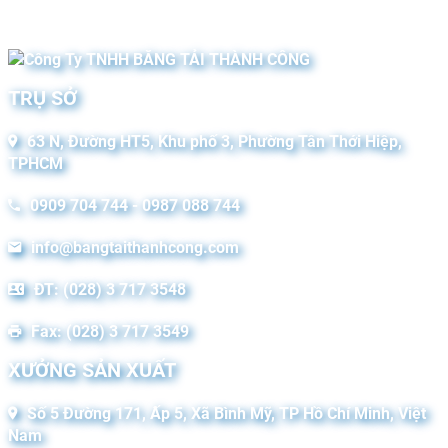
TRỤ SỞ
63 N, Đường HT5, Khu phố 3, Phường Tân Thới Hiệp,
TPHCM
0909 704 744 - 0987 088 744
info@bangtaithanhcong.com
ĐT: (028) 3 717 3548
Fax: (028) 3 717 3549
XƯỞNG SẢN XUẤT
Số 5 Đường 171, Ấp 5, Xã Bình Mỹ, TP Hồ Chí Minh, Việt
Nam