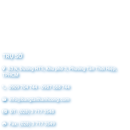
TRỤ SỞ
63 N, Đường HT5, Khu phố 3, Phường Tân Thới Hiệp,
TPHCM
0909 704 744 - 0987 088 744
info@bangtaithanhcong.com
ĐT: (028) 3 717 3548
Fax: (028) 3 717 3549