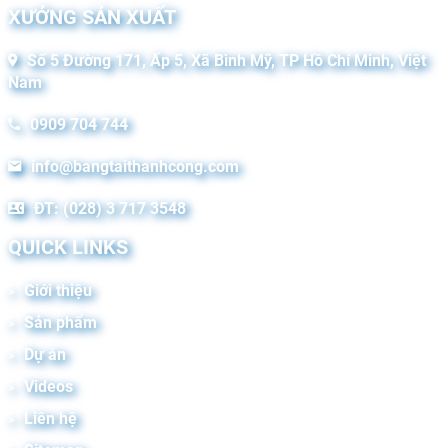
XƯỞNG SẢN XUẤT
Số 5 Đường 171, Ấp 5, Xã Bình Mỹ, TP Hồ Chí Minh, Việt
Nam
0909 704 744
info@bangtaithanhcong.com
ĐT: (028) 3 717 3548
QUICK LINKS
Giới thiệu
Sản phẩm
Dự án
Videos
Liên hệ