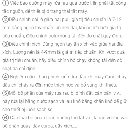
① Việc bảo dưỡng máy rửa rau quả trước tiên phải tắt công
tắc nguồn, để thiết bị ở trạng thái tắt máy.
②Điều chỉnh đai: ở giữa hai puli, giá trị tiêu chuẩn là 7-12
mm bằng ngón tay nhấn lực nén đai, khi nó lớn hơn giá trị
tiêu chuẩn, điều chỉnh puli không tải đến độ chặt quy định.
③Điều chỉnh xích: Dùng ngón tay ấn xích vào giữa hai đĩa
xích. Lượng nén là 4-9mm là giá trị tiêu chuẩn. Khi vượt quá
giá trị tiêu chuẩn, hãy điều chỉnh bộ chạy không tải đến độ
chặt đã chỉ định.
④ Nghiêm cấm tháo phích kiểm tra dầu khi máy đang chạy,
dầu chỉ chảy ra đến mức thích hợp và bổ sung khi thiếu.
⑤Mỗi bộ phận của máy rửa rau bị dính đất, cặn bẩn, v.v.,
hãy rửa lại bằng nước sạch và lau khô bằng khăn khô để giữ
cho thiết bị luôn sạch sẽ.
⑥ Cần loại bỏ hoàn toàn những thứ lặt vặt, lá rau vướng vào
bộ phận quay, dây curoa, dây xích,….