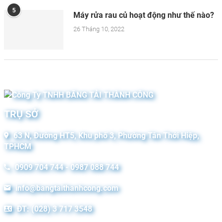
5
Máy rửa rau củ hoạt động như thế nào?
26 Tháng 10, 2022
TRỤ SỞ
63 N, Đường HT5, Khu phố 3, Phường Tân Thới Hiệp,
TPHCM
0909 704 744 - 0987 088 744
info@bangtaithanhcong.com
ĐT: (028) 3 717 3548