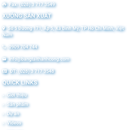
Fax: (028) 3 717 3549
XƯỞNG SẢN XUẤT
Số 5 Đường 171, Ấp 5, Xã Bình Mỹ, TP Hồ Chí Minh, Việt
Nam
0909 704 744
info@bangtaithanhcong.com
ĐT: (028) 3 717 3548
QUICK LINKS
Giới thiệu
Sản phẩm
Dự án
Videos