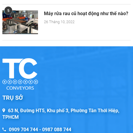
5
Máy rửa rau củ hoạt động như thế nào?
26 Tháng 10, 2022
TRỤ SỞ
63 N, Đường HT5, Khu phố 3, Phường Tân Thới Hiệp,
TPHCM
0909 704 744 - 0987 088 744