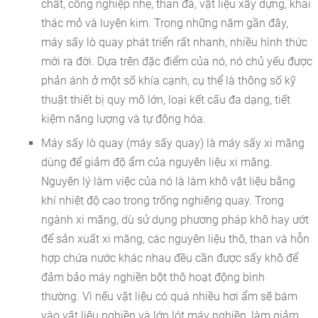
chất, công nghiệp nhẹ, than đá, vật liệu xây dựng, khai
thác mỏ và luyện kim. Trong những năm gần đây,
máy sấy lò quay phát triển rất nhanh, nhiều hình thức
mới ra đời. Dựa trên đặc điểm của nó, nó chủ yếu được
phản ánh ở một số khía cạnh, cụ thể là thông số kỹ
thuật thiết bị quy mô lớn, loại kết cấu đa dạng, tiết
kiệm năng lượng và tự động hóa.
Máy sấy lò quay (máy sấy quay) là máy sấy xi măng
dùng để giảm độ ẩm của nguyên liệu xi măng.
Nguyên lý làm việc của nó là làm khô vật liệu bằng
khí nhiệt độ cao trong trống nghiêng quay. Trong
ngành xi măng, dù sử dụng phương pháp khô hay ướt
để sản xuất xi măng, các nguyên liệu thô, than và hỗn
hợp chứa nước khác nhau đều cần được sấy khô để
đảm bảo máy nghiền bột thô hoạt động bình
thường. Vì nếu vật liệu có quá nhiều hơi ẩm sẽ bám
vào vật liệu nghiền và lớp lót máy nghiền, làm giảm