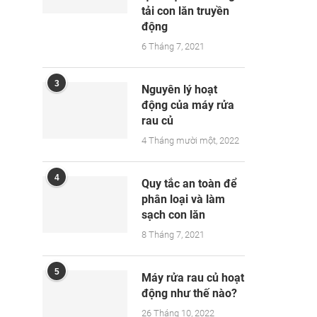
tải con lăn truyền
động
6 Tháng 7, 2021
3
Nguyên lý hoạt
động của máy rửa
rau củ
4 Tháng mười một, 2022
4
Quy tắc an toàn để
phân loại và làm
sạch con lăn
8 Tháng 7, 2021
5
Máy rửa rau củ hoạt
động như thế nào?
26 Tháng 10, 2022