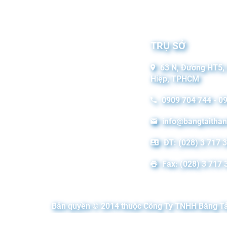
TRỤ SỞ
63 N, Đường HT5,
Hiệp, TPHCM
0909 704 744 - 0
info@bangtaitha
ĐT: (028) 3 717 
Fax: (028) 3 717 
Bản quyền © 2014 thuộc Công Ty TNHH Băng Tả