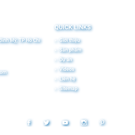
QUICK LINKS
Bình Mỹ, TP Hồ Chí
Giới thiệu
Sản phẩm
Dự án
Videos
com
Liên hệ
Sitemap