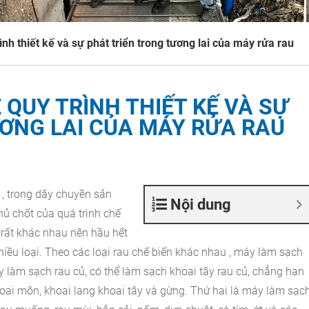
rình thiết kế và sự phát triển trong tương lai của máy rửa rau
Ề QUY TRÌNH THIẾT KẾ VÀ SỰ
ƠNG LAI CỦA MÁY RỬA RAU
 , trong
dây chuyền sản
Nội dung
hủ chốt của quá trình chế
g rất khác nhau nên hầu hết
iều loại. Theo các loại rau chế biến khác nhau
, máy làm sạch
áy làm sạch rau củ, có thể làm sạch khoai tây rau củ, chẳng hạn
khoai môn, khoai lang khoai tây và gừng. Thứ hai là
máy làm sạc