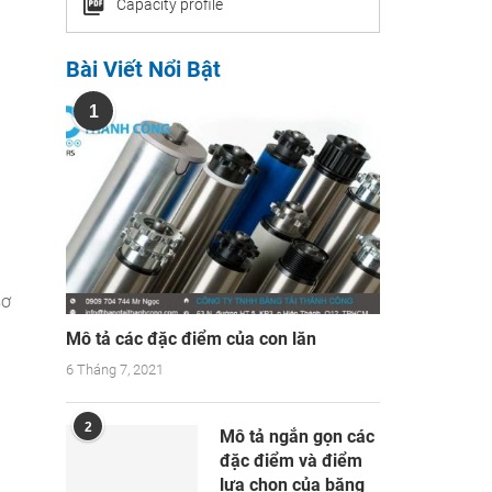
Capacity profile
Bài Viết Nổi Bật
1
sơ
Mô tả các đặc điểm của con lăn
6 Tháng 7, 2021
2
Mô tả ngắn gọn các
đặc điểm và điểm
lựa chọn của băng