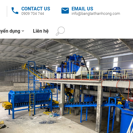
CONTACT US
EMAIL US
0909 704 744
info@bangtaithanhcong.com
uyển dụng
Liên hệ