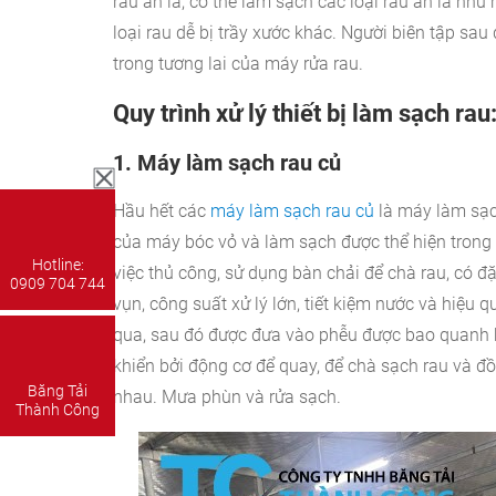
rau ăn lá, có thể làm sạch các loại rau ăn lá như
loại rau dễ bị trầy xước khác. Người biên tập sau 
trong tương lai của máy rửa rau.
Quy trình xử lý thiết bị làm sạch rau
1.
Máy làm sạch rau củ
Hầu hết các
máy làm sạch rau củ
là máy làm sạch
của máy bóc vỏ và làm sạch được thể hiện trong
Hotline:
việc thủ công, sử dụng bàn chải để chà rau, có đ
0909 704 744
vụn, công suất xử lý lớn, tiết kiệm nước và hiệu 
qua, sau đó được đưa vào phễu được bao quanh b
khiển bởi động cơ để quay,
để chà sạch rau và đồ
Băng Tải
nhau. Mưa phùn và rửa sạch.
Thành Công