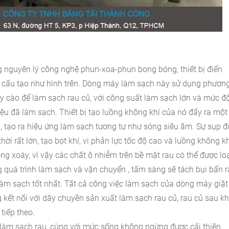
 nguyên lý công nghệ phun-xoa-phun bong bóng, thiết bị điển
 cấu tạo như hình trên. Dòng máy làm sạch này sử dụng phươn
 cào để làm sạch rau củ, với công suất làm sạch lớn và mức đ
ệu đã làm sạch. Thiết bị tạo luồng không khí của nó đẩy ra một
, tạo ra hiệu ứng làm sạch tương tự như sóng siêu âm. Sự sụp đ
thời rất lớn, tạo bọt khí, vi phản lực tốc độ cao và luồng không k
ng xoáy, vì vậy các chất ô nhiễm trên bề mặt rau có thể được lo
g quá trình làm sạch và vận chuyển
, tấm sàng sẽ tách bụi bẩn r
làm sạch tốt nhất. Tất cả công việc làm sạch của dòng máy giặt
kết nối với dây chuyền sản xuất làm sạch rau củ, rau củ sau kh
tiếp theo.
y làm sạch rau, cùng với mức sống không ngừng được cải thiện,