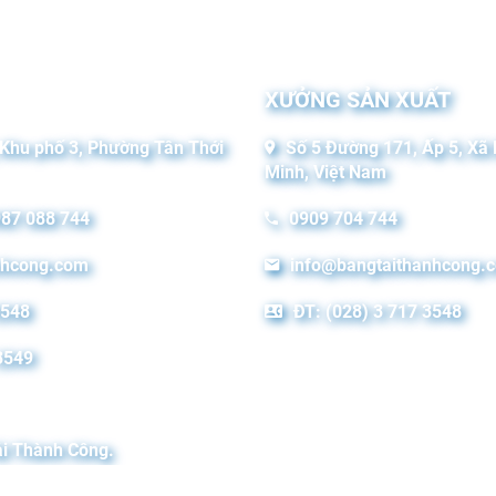
XƯỞNG SẢN XUẤT
 Khu phố 3, Phường Tân Thới
Số 5 Đường 171, Ấp 5, Xã 
Minh, Việt Nam
987 088 744
0909 704 744
nhcong.com
info@bangtaithanhcong.
3548
ĐT: (028) 3 717 3548
3549
i Thành Công.