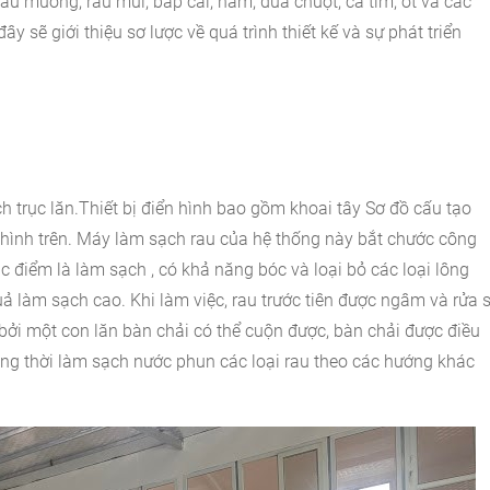
 rau muống, rau mùi, bắp cải, nấm, dưa chuột, cà tím, ớt và các
đây sẽ giới thiệu sơ lược về quá trình thiết kế
và sự phát triển
:
 trục lăn.Thiết bị điển hình bao gồm khoai tây Sơ đồ cấu tạo
 hình trên. Máy làm sạch rau của hệ thống này bắt chước công
ặc điểm là
làm sạch , có khả năng bóc và loại bỏ các loại lông
quả làm sạch cao. Khi làm việc, rau trước tiên được ngâm và rửa 
ởi một con lăn bàn chải có thể cuộn được, bàn chải được điều
ng thời làm sạch nước phun các loại rau theo các hướng khác