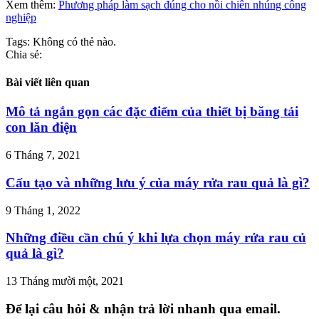
Xem thêm:
Phương pháp làm sạch đúng cho nồi chiên nhúng công
nghiệp
Tags:
Không có thẻ nào.
Chia sẻ:
Bài viết liên quan
Mô tả ngắn gọn các đặc điểm của thiết bị băng tải
con lăn điện
6 Tháng 7, 2021
Cấu tạo và những lưu ý của máy rửa rau quả là gì?
9 Tháng 1, 2022
Những điều cần chú ý khi lựa chọn máy rửa rau củ
quả là gì?
13 Tháng mười một, 2021
Để lại câu hỏi & nhận trả lời nhanh qua email.