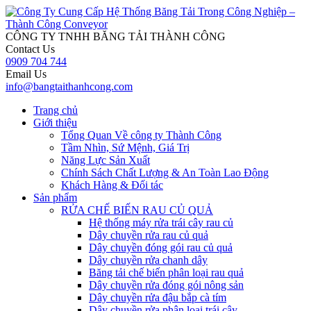
CÔNG TY
TNHH BĂNG TẢI THÀNH CÔNG
Contact Us
0909 704 744
Email Us
info@bangtaithanhcong.com
Trang chủ
Giới thiệu
Tổng Quan Về công ty Thành Công
Tầm Nhìn, Sứ Mệnh, Giá Trị
Năng Lực Sản Xuất
Chính Sách Chất Lượng & An Toàn Lao Động
Khách Hàng & Đối tác
Sản phẩm
RỬA CHẾ BIẾN RAU CỦ QUẢ
Hệ thống máy rửa trái cây rau củ
Dây chuyền rửa rau củ quả
Dây chuyền đóng gói rau củ quả
Dây chuyền rửa chanh dây
Băng tải chế biến phân loại rau quả
Dây chuyền rửa đóng gói nông sản
Dây chuyền rửa đậu bắp cà tím
Dây chuyền rửa phân loại trái cây