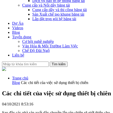
Dịch vụ bảo trì hệ thống băng tải
Cung cấp và Nối dây băng tải
Cung cấp dây và thi công băng tải
Sản Xuất chế tạo khung băng tải
Lắp đặt trọn gói hệ băng tải
Dự Án
Videos
Blog
Tuyển dụng
Cơ hội nghề nghiệp
Văn Hóa & Môi Trường Làm Việc
Chế Độ Đãi Ngộ
Liên hệ
Tìm kiếm
Trang chủ
Blog
Các chi tiết của việc sử dụng thiết bị chiên
Các chi tiết của việc sử dụng thiết bị chiên
04/10/2021 8:53:16
Sau đây các nhà sản xuất dây chuyền lắp ráp chiên sẽ giới thiệu cho