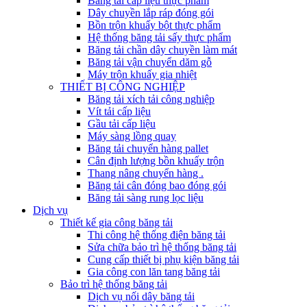
Băng tải cấp liệu thực phẩm
Dây chuyền lắp ráp đóng gói
Bồn trộn khuấy bột thực phẩm
Hệ thống băng tải sấy thực phẩm
Băng tải chần dây chuyền làm mát
Băng tải vận chuyển dăm gỗ
Máy trộn khuấy gia nhiệt
THIẾT BỊ CÔNG NGHIỆP
Băng tải xích tải công nghiệp
Vít tải cấp liệu
Gầu tải cấp liệu
Máy sàng lồng quay
Băng tải chuyển hàng pallet
Cân định lượng bồn khuấy trộn
Thang nâng chuyển hàng .
Băng tải cân đóng bao đóng gói
Băng tải sàng rung lọc liệu
Dịch vụ
Thiết kế gia công băng tải
Thi công hệ thống điện băng tải
Sửa chữa bảo trì hệ thống băng tải
Cung cấp thiết bị phụ kiện băng tải
Gia công con lăn tang băng tải
Bảo trì hệ thống băng tải
Dịch vụ nối dây băng tải