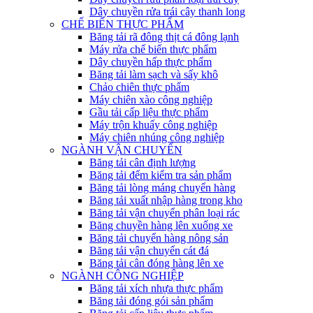
Dây chuyền rửa trái cây thanh long
CHẾ BIẾN THỰC PHẨM
Băng tải rã đông thịt cá đông lạnh
Máy rửa chế biến thực phẩm
Dây chuyền hấp thực phẩm
Băng tải làm sạch và sấy khô
Chảo chiên thực phẩm
Máy chiên xào công nghiệp
Gầu tải cấp liệu thực phẩm
Máy trộn khuấy công nghiệp
Máy chiên nhúng công nghiệp
NGÀNH VẬN CHUYỂN
Băng tải cân định lượng
Băng tải đếm kiểm tra sản phẩm
Băng tải lòng máng chuyển hàng
Băng tải xuất nhập hàng trong kho
Băng tải vận chuyển phân loại rác
Băng chuyền hàng lên xuống xe
Băng tải chuyển hàng nông sản
Băng tải vận chuyển cát đá
Băng tải cân đóng hàng lên xe
NGÀNH CÔNG NGHIỆP
Băng tải xích nhựa thực phẩm
Băng tải đóng gói sản phẩm