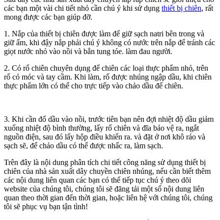
các bạn một vài chi tiết nhỏ cần chú ý khi sử dụng
thiết bị chiên
, rất
mong được các bạn giúp đỡ.
1. Nắp của thiết bị chiên được làm để giữ sạch natri bên trong và
giữ ấm, khi đậy nắp phải chú ý không có nước trên nắp để tránh các
giọt nước nhỏ vào nồi và bắn tung tóe. làm đau người.
2. Có rổ chiên chuyên dụng để chiên các loại thực phẩm nhỏ, trên
rổ có móc và tay cầm. Khi làm, rổ được nhúng ngập dầu, khi chiên
thực phẩm lớn có thể cho trực tiếp vào chảo dầu để chiên.
3. Khi cần đổ dầu vào nồi, trước tiên bạn nên đợi nhiệt độ dầu giảm
xuống nhiệt độ bình thường, lấy rổ chiên và đĩa bảo vệ ra, ngắt
nguồn điện, sau đó lấy hộp điều khiển ra. và đặt ở nơi khô ráo và
sạch sẽ, để chảo dầu có thể được nhấc ra, làm sạch.
Trên đây là nội dung phân tích chi tiết công năng sử dụng thiết bị
chiên của nhà sản xuất dây chuyền chiên nhúng, nếu cần biết thêm
các nội dung liên quan các bạn có thể tiếp tục chú ý theo dõi
website của chúng tôi, chúng tôi sẽ đăng tải một số nội dung liên
quan theo thời gian đến thời gian, hoặc liên hệ với chúng tôi, chúng
tôi sẽ phục vụ bạn tận tình!